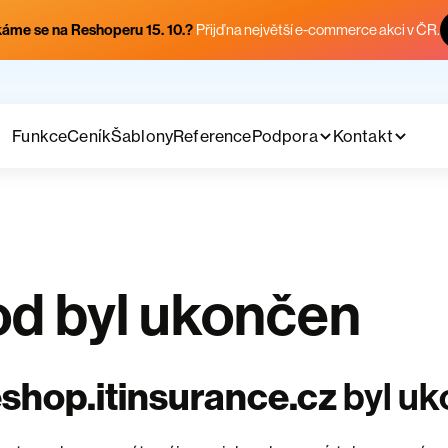
áme se na Reshoperu 15. 10.?
Přijď na největší e-commerce akci v ČR.
Funkce
Ceník
Šablony
Reference
Podpora
Kontakt
d byl ukončen
shop.itinsurance.cz
byl u