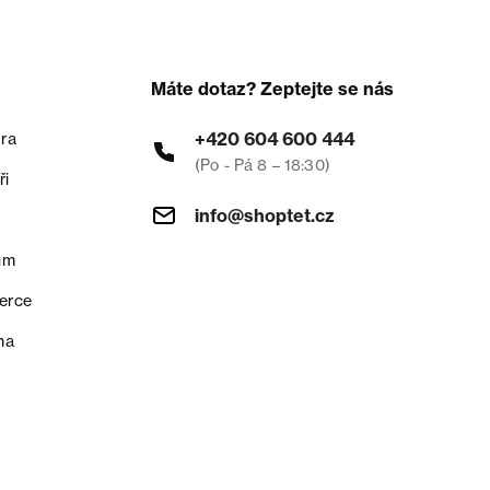
Máte dotaz? Zeptejte se nás
+420 604 600 444
ra
(Po - Pá 8 – 18:30)
ři
info@shoptet.cz
um
erce
na