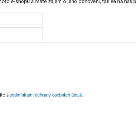
ohoto e-shopu a máte zájem o jeho obnovení, tak se na nás 
íte s
podmínkami ochrany osobních údajů
.