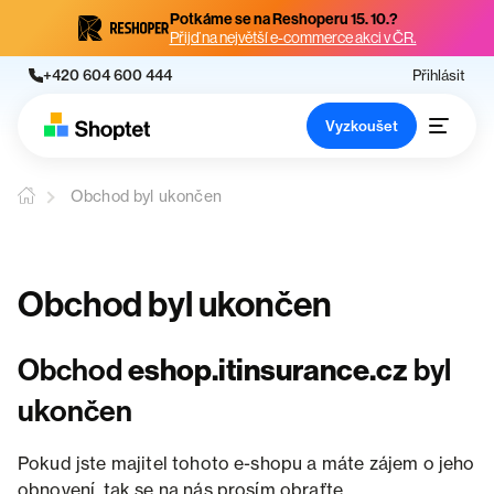
Potkáme se na Reshoperu 15. 10.?
Přijď na největší e-commerce akci v ČR.
+420 604 600 444
Přihlásit
Vyzkoušet
Obchod byl ukončen
Obchod byl ukončen
Obchod
eshop.itinsurance.cz
byl
ukončen
Pokud jste majitel tohoto e-shopu a máte zájem o jeho
obnovení, tak se na nás prosím obraťte.