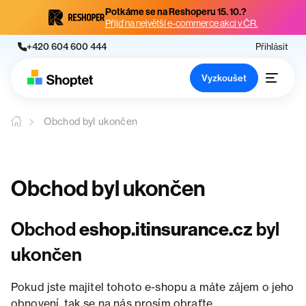
Potkáme se na Reshoperu 15. 10.?
Přijď na největší e-commerce akci v ČR.
+420 604 600 444
Přihlásit
Vyzkoušet
Obchod byl ukončen
Obchod byl ukončen
Obchod
eshop.itinsurance.cz
byl
ukončen
Pokud jste majitel tohoto e-shopu a máte zájem o jeho
obnovení, tak se na nás prosím obraťte.