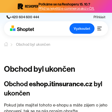
Potkáme se na Reshoperu 15. 10.?
Přijď na největší e-commerce akci v ČR.
+420 604 600 444
Přihlásit
Vyzkoušet
Obchod byl ukončen
Obchod byl ukončen
Obchod
eshop.itinsurance.cz
byl
ukončen
Pokud jste majitel tohoto e-shopu a máte zájem o jeho
obnovení, tak se na nás prosím obraťte.