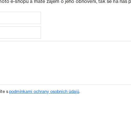
ohoto e-shopu a máte zájem o jeho obnovení, tak se na nás 
íte s
podmínkami ochrany osobních údajů
.