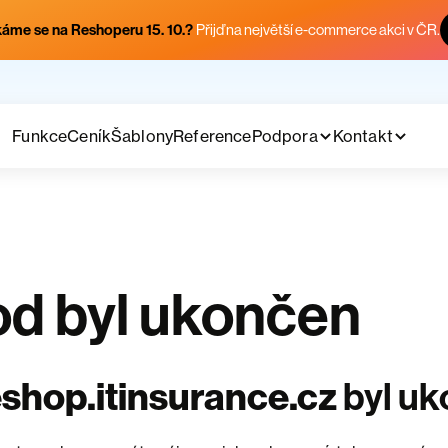
áme se na Reshoperu 15. 10.?
Přijď na největší e-commerce akci v ČR.
Funkce
Ceník
Šablony
Reference
Podpora
Kontakt
d byl ukončen
shop.itinsurance.cz
byl u