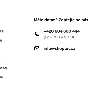
Máte dotaz? Zeptejte se nás
+420 604 600 444
ra
(Po - Pá 8 – 18:30)
ři
info@shoptet.cz
um
erce
na