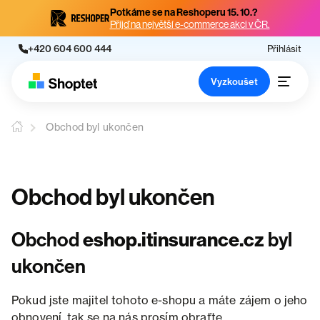
Potkáme se na Reshoperu 15. 10.?
Přijď na největší e-commerce akci v ČR.
+420 604 600 444
Přihlásit
Vyzkoušet
Obchod byl ukončen
Obchod byl ukončen
Obchod
eshop.itinsurance.cz
byl
ukončen
Pokud jste majitel tohoto e-shopu a máte zájem o jeho
obnovení, tak se na nás prosím obraťte.