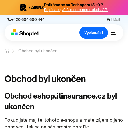
Potkáme se na Reshoperu 15. 10.?
Přijď na největší e-commerce akci v ČR.
+420 604 600 444
Přihlásit
Vyzkoušet
Obchod byl ukončen
Obchod byl ukončen
Obchod
eshop.itinsurance.cz
byl
ukončen
Pokud jste majitel tohoto e-shopu a máte zájem o jeho
obnovení, tak se na nás prosím obraťte.