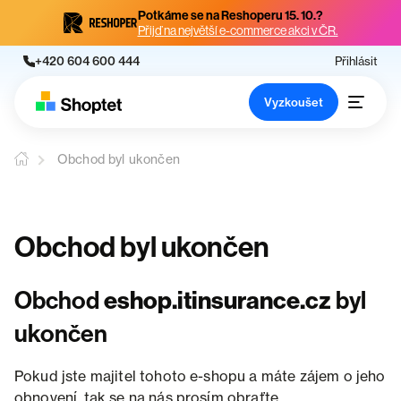
Potkáme se na Reshoperu 15. 10.?
Přijď na největší e-commerce akci v ČR.
+420 604 600 444
Přihlásit
Vyzkoušet
Obchod byl ukončen
Obchod byl ukončen
Obchod
eshop.itinsurance.cz
byl
ukončen
Pokud jste majitel tohoto e-shopu a máte zájem o jeho
obnovení, tak se na nás prosím obraťte.