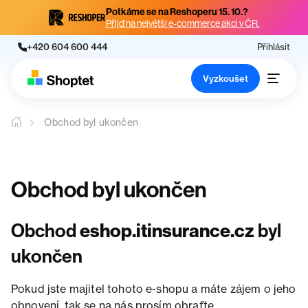
Potkáme se na Reshoperu 15. 10.?
Přijď na největší e-commerce akci v ČR.
+420 604 600 444
Přihlásit
Vyzkoušet
Obchod byl ukončen
Obchod byl ukončen
Obchod
eshop.itinsurance.cz
byl
ukončen
Pokud jste majitel tohoto e-shopu a máte zájem o jeho
obnovení, tak se na nás prosím obraťte.