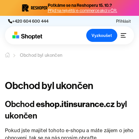
Potkáme se na Reshoperu 15. 10.?
Přijď na největší e-commerce akci v ČR.
+420 604 600 444
Přihlásit
Vyzkoušet
Obchod byl ukončen
Obchod byl ukončen
Obchod
eshop.itinsurance.cz
byl
ukončen
Pokud jste majitel tohoto e-shopu a máte zájem o jeho
obnovení, tak se na nás prosím obraťte.