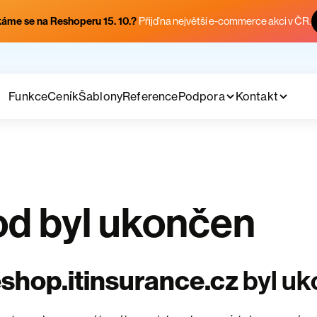
áme se na Reshoperu 15. 10.?
Přijď na největší e-commerce akci v ČR.
Funkce
Ceník
Šablony
Reference
Podpora
Kontakt
d byl ukončen
shop.itinsurance.cz
byl u