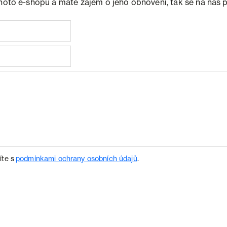
ohoto e-shopu a máte zájem o jeho obnovení, tak se na nás 
íte s
podmínkami ochrany osobních údajů
.