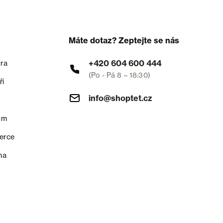
Máte dotaz? Zeptejte se nás
+420 604 600 444
ra
(Po - Pá 8 – 18:30)
ři
info@shoptet.cz
um
erce
na