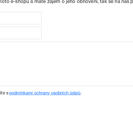
ohoto e-shopu a máte zájem o jeho obnovení, tak se na nás 
íte s
podmínkami ochrany osobních údajů
.